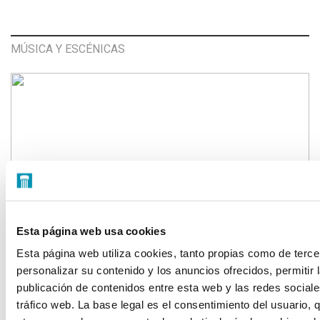
MÚSICA Y ESCÉNICAS
Esta página web usa cookies
Esta página web utiliza cookies, tanto propias como de terce
personalizar su contenido y los anuncios ofrecidos, permitir 
CICLO DE MÚSICA DE CÁMARA
publicación de contenidos entre esta web y las redes sociales
Interpretados por solistas de la Orquesta y Coro de la
tráfico web. La base legal es el consentimiento del usuario, 