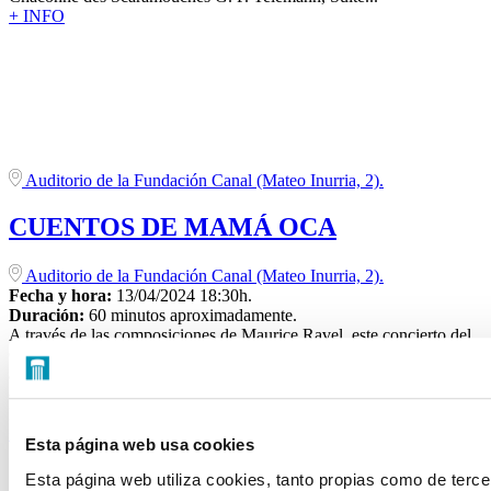
+ INFO
Auditorio de la Fundación Canal (Mateo Inurria, 2).
CUENTOS DE MAMÁ OCA
Auditorio de la Fundación Canal (Mateo Inurria, 2).
Fecha y hora:
13/04/2024 18:30h.
Duración:
60 minutos aproximadamente.
A través de las composiciones de Maurice Ravel, este concierto del
Ciclo de Música en Familia te invita a disfrutar como nunca de
algunos de los cuentos que han marcado a más de una generación,
como La bella durmiente, Pulgarcito o La bella y la bestia.
Programa: Maurice Ravel: Pavana...
+ INFO
Esta página web usa cookies
Esta página web utiliza cookies, tanto propias como de terce