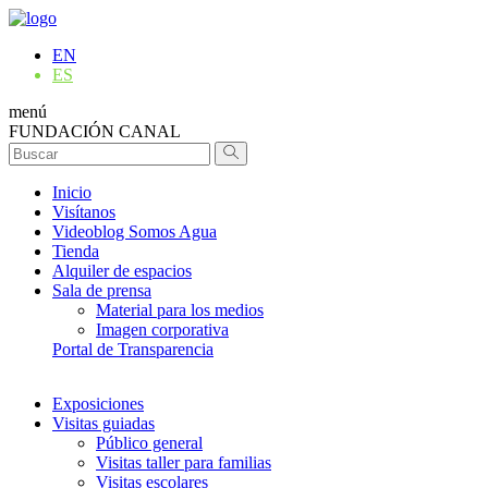
EN
ES
menú
FUNDACIÓN CANAL
Inicio
Visítanos
Videoblog Somos Agua
Tienda
Alquiler de espacios
Sala de prensa
Material para los medios
Imagen corporativa
Portal de Transparencia
Exposiciones
Visitas guiadas
Público general
Visitas taller para familias
Visitas escolares