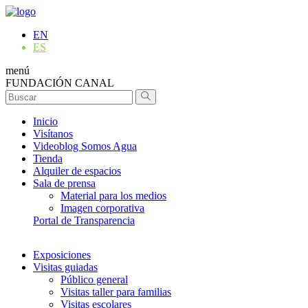
EN
ES
menú
FUNDACIÓN CANAL
Inicio
Visítanos
Videoblog Somos Agua
Tienda
Alquiler de espacios
Sala de prensa
Material para los medios
Imagen corporativa
Portal de Transparencia
Exposiciones
Visitas guiadas
Público general
Visitas taller para familias
Visitas escolares