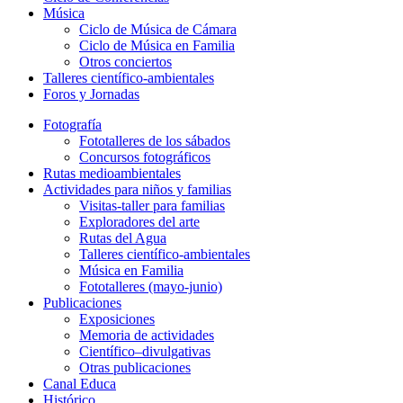
Música
Ciclo de Música de Cámara
Ciclo de Música en Familia
Otros conciertos
Talleres científico-ambientales
Foros y Jornadas
Fotografía
Fototalleres de los sábados
Concursos fotográficos
Rutas medioambientales
Actividades para niños y familias
Visitas-taller para familias
Exploradores del arte
Rutas del Agua
Talleres científico-ambientales
Música en Familia
Fototalleres (mayo-junio)
Publicaciones
Exposiciones
Memoria de actividades
Científico–divulgativas
Otras publicaciones
Canal Educa
Histórico