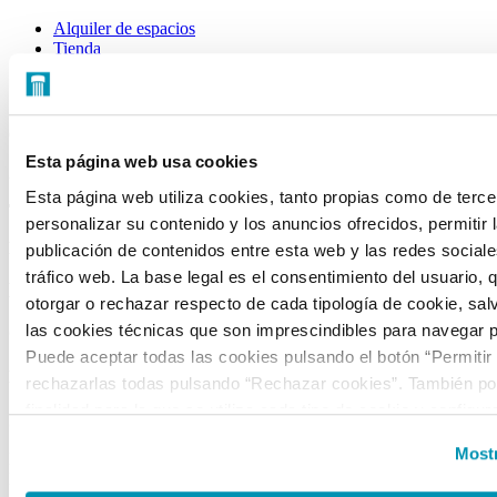
Alquiler de espacios
Tienda
CONTACTO
C/ Mateo Inurria, 2
Esta página web usa cookies
28036 Madrid
Esta página web utiliza cookies, tanto propias como de terce
Tel.:
+34 91 545 15 01
personalizar su contenido y los anuncios ofrecidos, permitir 
Email:
info@fundacioncanal.es
publicación de contenidos entre esta web y las redes sociales
tráfico web. La base legal es el consentimiento del usuario, 
HORARIOS
otorgar o rechazar respecto de cada tipología de cookie, sal
las cookies técnicas que son imprescindibles para navegar p
Oficina:
de lunes a viernes de 9 a 18 h.
Puede aceptar todas las cookies pulsando el botón “Permitir
EXPOSICIONES
rechazarlas todas pulsando “Rechazar cookies”. También pod
finalidad para la que se utiliza cada tipo de cookie y configur
Sala Mateo Inurria 2:
preferencias clicando en “Personalizar” o en “Mostrar detalles
Mostr
Laborables y festivos de 11:00 a 20:00h.
la web, responsable del tratamiento de las cookies, y sus da
Miércoles de 11:00 a 15:00h.
accesibles en el
Aviso Legal
. Puede obtener más informaci