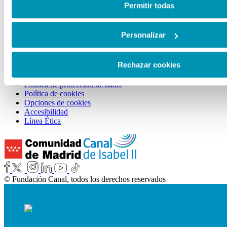
Sala Castellana 214:
de cookies en esta web haciendo clic
aquí
.
Permitir todas
De martes a viernes, de 11:00 a 21:00h.
Sábados, domingos y festivos de 10:00 a 21:00h.
Personalizar
Lunes: cerrado.
ENLACES DE INTERÉS
Rechazar cookies
Aviso legal
Política de protección de datos
Política de cookies
Opciones de cookies
Accesibilidad
Línea Ética
© Fundación Canal, todos los derechos reservados