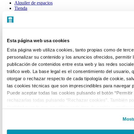
Alquiler de espacios
Tienda
CONTACTO
C/ Mateo Inurria, 2
Esta página web usa cookies
28036 Madrid
Esta página web utiliza cookies, tanto propias como de terce
Tel.:
+34 91 545 15 01
personalizar su contenido y los anuncios ofrecidos, permitir 
Email:
info@fundacioncanal.es
publicación de contenidos entre esta web y las redes sociales
tráfico web. La base legal es el consentimiento del usuario, 
HORARIOS
otorgar o rechazar respecto de cada tipología de cookie, sal
Oficina:
de lunes a viernes de 9 a 18 h.
las cookies técnicas que son imprescindibles para navegar p
Puede aceptar todas las cookies pulsando el botón “Permitir
EXPOSICIONES
rechazarlas todas pulsando “Rechazar cookies”. También pod
finalidad para la que se utiliza cada tipo de cookie y configur
Sala Mateo Inurria 2:
preferencias clicando en “Personalizar” o en “Mostrar detalles
Laborables y festivos de 11:00 a 20:00h.
Mostr
la web, responsable del tratamiento de las cookies, y sus da
Miércoles de 11:00 a 15:00h.
accesibles en el
Aviso Legal
. Puede obtener más informaci