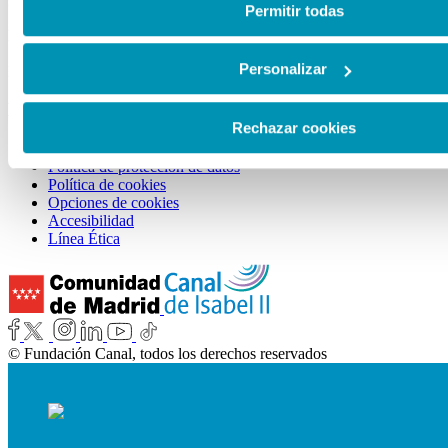
Sala Castellana 214:
de cookies en esta web haciendo clic
aquí
.
Permitir todas
De martes a viernes, de 11:00 a 21:00h.
Sábados, domingos y festivos de 10:00 a 21:00h.
Personalizar
Lunes: cerrado.
ENLACES DE INTERÉS
Rechazar cookies
Aviso legal
Política de protección de datos
Política de cookies
Opciones de cookies
Accesibilidad
Línea Ética
© Fundación Canal, todos los derechos reservados