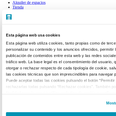
Alquiler de espacios
Tienda
CONTACTO
C/ Mateo Inurria, 2
Esta página web usa cookies
28036 Madrid
Esta página web utiliza cookies, tanto propias como de terce
Tel.:
+34 91 545 15 01
personalizar su contenido y los anuncios ofrecidos, permitir 
Email:
info@fundacioncanal.es
publicación de contenidos entre esta web y las redes sociales
tráfico web. La base legal es el consentimiento del usuario, 
HORARIOS
otorgar o rechazar respecto de cada tipología de cookie, sal
Oficina:
de lunes a viernes de 9 a 18 h.
las cookies técnicas que son imprescindibles para navegar p
Puede aceptar todas las cookies pulsando el botón “Permitir
EXPOSICIONES
rechazarlas todas pulsando “Rechazar cookies”. También pod
finalidad para la que se utiliza cada tipo de cookie y configur
Sala Mateo Inurria 2:
preferencias clicando en “Personalizar” o en “Mostrar detalles
Laborables y festivos de 11:00 a 20:00h.
Mostr
la web, responsable del tratamiento de las cookies, y sus da
Miércoles de 11:00 a 15:00h.
accesibles en el
Aviso Legal
. Puede obtener más informaci