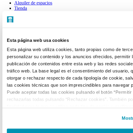
Alquiler de espacios
Tienda
CONTACTO
C/ Mateo Inurria, 2
Esta página web usa cookies
28036 Madrid
Esta página web utiliza cookies, tanto propias como de terce
Tel.:
+34 91 545 15 01
personalizar su contenido y los anuncios ofrecidos, permitir 
Email:
info@fundacioncanal.es
publicación de contenidos entre esta web y las redes sociales
tráfico web. La base legal es el consentimiento del usuario, 
HORARIOS
otorgar o rechazar respecto de cada tipología de cookie, sal
Oficina:
de lunes a viernes de 9 a 18 h.
las cookies técnicas que son imprescindibles para navegar p
Puede aceptar todas las cookies pulsando el botón “Permitir
EXPOSICIONES
rechazarlas todas pulsando “Rechazar cookies”. También pod
finalidad para la que se utiliza cada tipo de cookie y configur
Sala Mateo Inurria 2:
preferencias clicando en “Personalizar” o en “Mostrar detalles
Laborables y festivos de 11:00 a 20:00h.
Mostr
la web, responsable del tratamiento de las cookies, y sus da
Miércoles de 11:00 a 15:00h.
accesibles en el
Aviso Legal
. Puede obtener más informaci