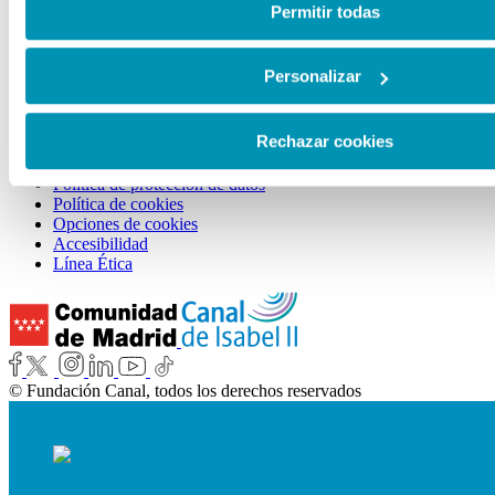
Sala Castellana 214:
de cookies en esta web haciendo clic
aquí
.
Permitir todas
De martes a viernes, de 11:00 a 21:00h.
Sábados, domingos y festivos de 10:00 a 21:00h.
Personalizar
Lunes: cerrado.
ENLACES DE INTERÉS
Rechazar cookies
Aviso legal
Política de protección de datos
Política de cookies
Opciones de cookies
Accesibilidad
Línea Ética
© Fundación Canal, todos los derechos reservados