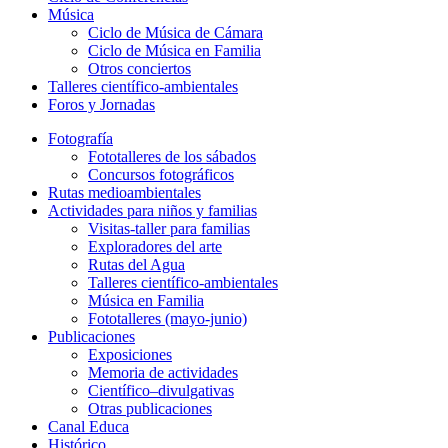
Música
Ciclo de Música de Cámara
Ciclo de Música en Familia
Otros conciertos
Talleres científico-ambientales
Foros y Jornadas
Fotografía
Fototalleres de los sábados
Concursos fotográficos
Rutas medioambientales
Actividades para niños y familias
Visitas-taller para familias
Exploradores del arte
Rutas del Agua
Talleres científico-ambientales
Música en Familia
Fototalleres (mayo-junio)
Publicaciones
Exposiciones
Memoria de actividades
Científico–divulgativas
Otras publicaciones
Canal Educa
Histórico