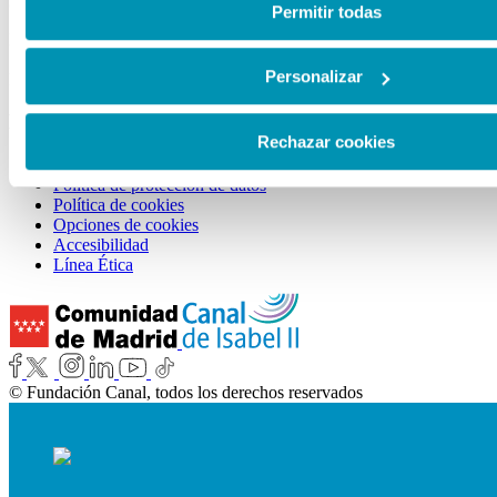
Sala Castellana 214:
de cookies en esta web haciendo clic
aquí
.
Permitir todas
De martes a viernes, de 11:00 a 21:00h.
Sábados, domingos y festivos de 10:00 a 21:00h.
Personalizar
Lunes: cerrado.
ENLACES DE INTERÉS
Rechazar cookies
Aviso legal
Política de protección de datos
Política de cookies
Opciones de cookies
Accesibilidad
Línea Ética
© Fundación Canal, todos los derechos reservados