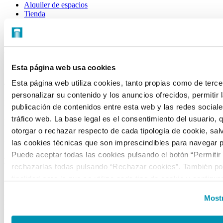
Alquiler de espacios
Tienda
CONTACTO
C/ Mateo Inurria, 2
Esta página web usa cookies
28036 Madrid
Esta página web utiliza cookies, tanto propias como de terce
Tel.:
+34 91 545 15 01
personalizar su contenido y los anuncios ofrecidos, permitir 
Email:
info@fundacioncanal.es
publicación de contenidos entre esta web y las redes sociales
tráfico web. La base legal es el consentimiento del usuario, 
HORARIOS
otorgar o rechazar respecto de cada tipología de cookie, sal
Oficina:
de lunes a viernes de 9 a 18 h.
las cookies técnicas que son imprescindibles para navegar p
Puede aceptar todas las cookies pulsando el botón “Permitir
EXPOSICIONES
rechazarlas todas pulsando “Rechazar cookies”. También pod
finalidad para la que se utiliza cada tipo de cookie y configur
Sala Mateo Inurria 2:
preferencias clicando en “Personalizar” o en “Mostrar detalles
Laborables y festivos de 11:00 a 20:00h.
Mostr
la web, responsable del tratamiento de las cookies, y sus da
Miércoles de 11:00 a 15:00h.
accesibles en el
Aviso Legal
. Puede obtener más informaci