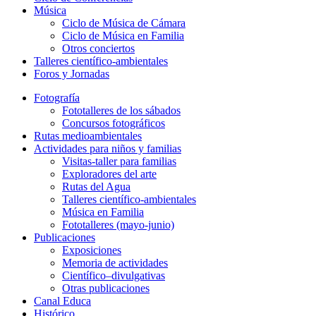
Música
Ciclo de Música de Cámara
Ciclo de Música en Familia
Otros conciertos
Talleres científico-ambientales
Foros y Jornadas
Fotografía
Fototalleres de los sábados
Concursos fotográficos
Rutas medioambientales
Actividades para niños y familias
Visitas-taller para familias
Exploradores del arte
Rutas del Agua
Talleres científico-ambientales
Música en Familia
Fototalleres (mayo-junio)
Publicaciones
Exposiciones
Memoria de actividades
Científico–divulgativas
Otras publicaciones
Canal Educa
Histórico