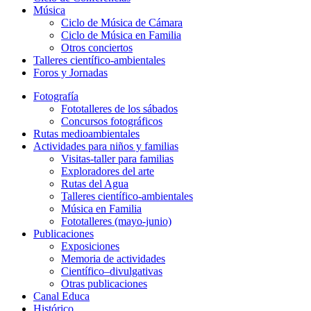
Música
Ciclo de Música de Cámara
Ciclo de Música en Familia
Otros conciertos
Talleres científico-ambientales
Foros y Jornadas
Fotografía
Fototalleres de los sábados
Concursos fotográficos
Rutas medioambientales
Actividades para niños y familias
Visitas-taller para familias
Exploradores del arte
Rutas del Agua
Talleres científico-ambientales
Música en Familia
Fototalleres (mayo-junio)
Publicaciones
Exposiciones
Memoria de actividades
Científico–divulgativas
Otras publicaciones
Canal Educa
Histórico