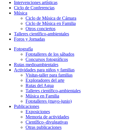
Intervenciones artísticas
Ciclo de Conferencias
Música
Ciclo de Música de Cámara
Ciclo de Música en Familia
Otros conciertos
Talleres científico-ambientales
Foros y Jornadas
Fotografía
Fototalleres de los sábados
Concursos fotográficos
Rutas medioambientales
Actividades para niños y familias
Visitas-taller para familias
Exploradores del arte
Rutas del Agua
Talleres científico-ambientales
Música en Familia
Fototalleres (mayo-junio)
Publicaciones
Exposiciones
Memoria de actividades
Científico–divulgativas
Otras publicaciones