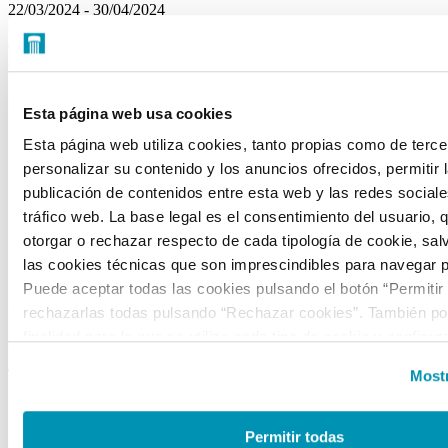
22/03/2024 - 30/04/2024
Quiero recibir la programación
de la Fundación Canal
(Arte, cultura, medio ambiente e innovación)
FUNDACIÓN CANAL
Esta página web usa cookies
Sobre nosotros
Esta página web utiliza cookies, tanto propias como de terce
Portal de transparencia
personalizar su contenido y los anuncios ofrecidos, permitir 
Visítanos
publicación de contenidos entre esta web y las redes sociales
Alquiler de espacios
tráfico web. La base legal es el consentimiento del usuario, 
Tienda
otorgar o rechazar respecto de cada tipología de cookie, sal
las cookies técnicas que son imprescindibles para navegar p
CONTACTO
Puede aceptar todas las cookies pulsando el botón “Permitir
C/ Mateo Inurria, 2
rechazarlas todas pulsando “Rechazar cookies”. También pod
finalidad para la que se utiliza cada tipo de cookie y configur
28036 Madrid
preferencias clicando en “Personalizar” o en “Mostrar detalles
Tel.:
+34 91 545 15 01
Mostr
la web, responsable del tratamiento de las cookies, y sus da
Email:
info@fundacioncanal.es
accesibles en el
Aviso Legal
. Puede obtener más informaci
de cookies en esta web haciendo clic
aquí
.
Permitir todas
HORARIOS