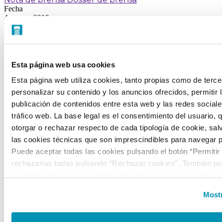
Fecha
4 marzo, 2010
Quiero recibir la programación
de la Fundación Canal
(Arte, cultura, medio ambiente e innovación)
FUNDACIÓN CANAL
Esta página web usa cookies
Esta página web utiliza cookies, tanto propias como de terce
Sobre nosotros
Portal de transparencia
personalizar su contenido y los anuncios ofrecidos, permitir 
Visítanos
publicación de contenidos entre esta web y las redes sociales
tráfico web. La base legal es el consentimiento del usuario, 
Alquiler de espacios
Tienda
otorgar o rechazar respecto de cada tipología de cookie, sal
las cookies técnicas que son imprescindibles para navegar p
CONTACTO
Puede aceptar todas las cookies pulsando el botón “Permitir
rechazarlas todas pulsando “Rechazar cookies”. También pod
C/ Mateo Inurria, 2
finalidad para la que se utiliza cada tipo de cookie y configur
28036 Madrid
preferencias clicando en “Personalizar” o en “Mostrar detalles
Mostr
Tel.:
+34 91 545 15 01
la web, responsable del tratamiento de las cookies, y sus da
accesibles en el
Aviso Legal
. Puede obtener más informaci
Email:
info@fundacioncanal.es