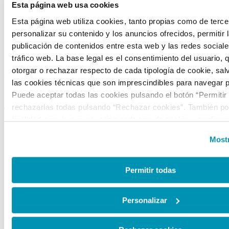
Portal de transparencia
Esta página web usa cookies
Visítanos
Esta página web utiliza cookies, tanto propias como de terce
Alquiler de espacios
personalizar su contenido y los anuncios ofrecidos, permitir 
Tienda
publicación de contenidos entre esta web y las redes sociales
CONTACTO
tráfico web. La base legal es el consentimiento del usuario, 
otorgar o rechazar respecto de cada tipología de cookie, sal
C/ Mateo Inurria, 2
las cookies técnicas que son imprescindibles para navegar p
28036 Madrid
Puede aceptar todas las cookies pulsando el botón “Permitir
rechazarlas todas pulsando “Rechazar cookies”. También pod
Tel.:
+34 91 545 15 01
finalidad para la que se utiliza cada tipo de cookie y configur
Email:
info@fundacioncanal.es
preferencias clicando en “Personalizar” o en “Mostrar detalles
Mostr
la web, responsable del tratamiento de las cookies, y sus da
HORARIOS
accesibles en el
Aviso Legal
. Puede obtener más informaci
Oficina:
de lunes a viernes de 9 a 18 h.
de cookies en esta web haciendo clic
aquí
.
Permitir todas
EXPOSICIONES
Personalizar
Sala Mateo Inurria 2:
Laborables y festivos de 11:00 a 20:00h.