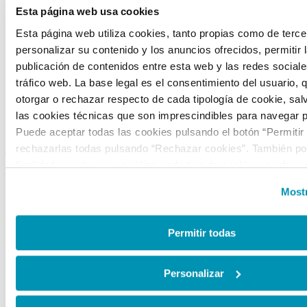
Portal de transparencia
Esta página web usa cookies
Visítanos
Esta página web utiliza cookies, tanto propias como de terce
Alquiler de espacios
personalizar su contenido y los anuncios ofrecidos, permitir 
Tienda
publicación de contenidos entre esta web y las redes sociales
CONTACTO
tráfico web. La base legal es el consentimiento del usuario, 
otorgar o rechazar respecto de cada tipología de cookie, sal
C/ Mateo Inurria, 2
las cookies técnicas que son imprescindibles para navegar p
Puede aceptar todas las cookies pulsando el botón “Permitir
28036 Madrid
rechazarlas todas pulsando “Rechazar cookies”. También pod
Tel.:
+34 91 545 15 01
finalidad para la que se utiliza cada tipo de cookie y configur
Email:
info@fundacioncanal.es
preferencias clicando en “Personalizar” o en “Mostrar detalles
Mostr
la web, responsable del tratamiento de las cookies, y sus da
HORARIOS
accesibles en el
Aviso Legal
. Puede obtener más informaci
de cookies en esta web haciendo clic
aquí
.
Oficina:
de lunes a viernes de 9 a 18 h.
Permitir todas
EXPOSICIONES
Personalizar
Sala Mateo Inurria 2: