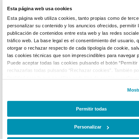
Sobre nosotros
Esta página web usa cookies
Portal de transparencia
Visítanos
Esta página web utiliza cookies, tanto propias como de terce
Alquiler de espacios
personalizar su contenido y los anuncios ofrecidos, permitir 
Tienda
publicación de contenidos entre esta web y las redes sociales
tráfico web. La base legal es el consentimiento del usuario, 
CONTACTO
otorgar o rechazar respecto de cada tipología de cookie, sal
C/ Mateo Inurria, 2
las cookies técnicas que son imprescindibles para navegar p
Puede aceptar todas las cookies pulsando el botón “Permitir
28036 Madrid
rechazarlas todas pulsando “Rechazar cookies”. También pod
Tel.:
+34 91 545 15 01
finalidad para la que se utiliza cada tipo de cookie y configur
preferencias clicando en “Personalizar” o en “Mostrar detalles
Email:
info@fundacioncanal.es
Mostr
la web, responsable del tratamiento de las cookies, y sus da
HORARIOS
accesibles en el
Aviso Legal
. Puede obtener más informaci
de cookies en esta web haciendo clic
aquí
.
Permitir todas
Oficina:
de lunes a viernes de 9 a 18 h.
EXPOSICIONES
Personalizar
Sala Mateo Inurria 2: