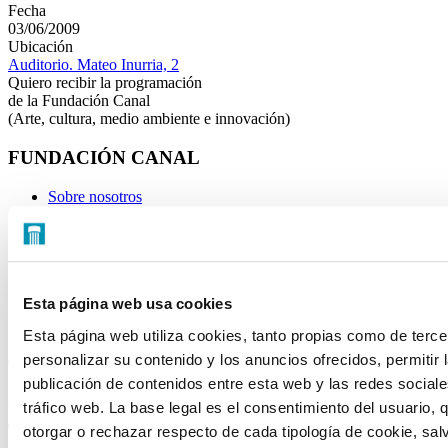
Fecha
03/06/2009
Ubicación
Auditorio. Mateo Inurria, 2
Quiero recibir la programación
de la Fundación Canal
(Arte, cultura, medio ambiente e innovación)
FUNDACIÓN CANAL
Sobre nosotros
Portal de transparencia
Visítanos
Alquiler de espacios
Tienda
Esta página web usa cookies
CONTACTO
Esta página web utiliza cookies, tanto propias como de terce
personalizar su contenido y los anuncios ofrecidos, permitir 
C/ Mateo Inurria, 2
publicación de contenidos entre esta web y las redes sociales
28036 Madrid
tráfico web. La base legal es el consentimiento del usuario, 
Tel.:
+34 91 545 15 01
otorgar o rechazar respecto de cada tipología de cookie, sal