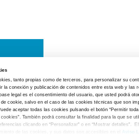
ies
okies, tanto propias como de terceros, para personalizar su cont
ir la conexión y publicación de contenidos entre esta web y las 
a base legal es el consentimiento del usuario, que usted podrá ot
 de cookie, salvo en el caso de las cookies técnicas que son im
uede aceptar todas las cookies pulsando el botón “Permitir toda
ookies”. También podrá consultar la finalidad para la que se uti
ferencias clicando en “Personalizar” o en “Mostrar detalles”. El t
miento de las cookies, y sus datos son accesibles en el
Aviso 