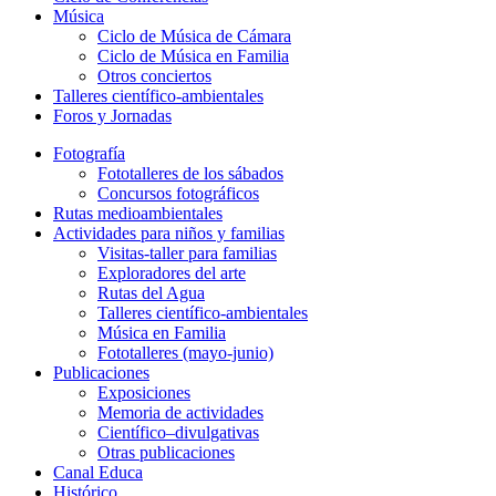
Música
Ciclo de Música de Cámara
Ciclo de Música en Familia
Otros conciertos
Talleres científico-ambientales
Foros y Jornadas
Fotografía
Fototalleres de los sábados
Concursos fotográficos
Rutas medioambientales
Actividades para niños y familias
Visitas-taller para familias
Exploradores del arte
Rutas del Agua
Talleres científico-ambientales
Música en Familia
Fototalleres (mayo-junio)
Publicaciones
Exposiciones
Memoria de actividades
Científico–divulgativas
Otras publicaciones
Canal Educa
Histórico