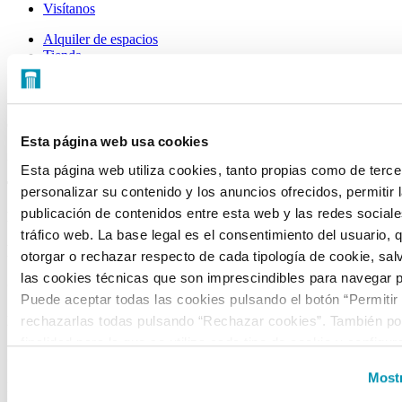
Visítanos
Alquiler de espacios
Tienda
CONTACTO
C/ Mateo Inurria, 2
Esta página web usa cookies
28036 Madrid
Esta página web utiliza cookies, tanto propias como de terce
Tel.:
+34 91 545 15 01
personalizar su contenido y los anuncios ofrecidos, permitir 
publicación de contenidos entre esta web y las redes sociales
Email:
info@fundacioncanal.es
tráfico web. La base legal es el consentimiento del usuario, 
HORARIOS
otorgar o rechazar respecto de cada tipología de cookie, sal
las cookies técnicas que son imprescindibles para navegar p
Oficina:
de lunes a viernes de 9 a 18 h.
Puede aceptar todas las cookies pulsando el botón “Permitir
rechazarlas todas pulsando “Rechazar cookies”. También pod
EXPOSICIONES
finalidad para la que se utiliza cada tipo de cookie y configur
Sala Mateo Inurria 2:
preferencias clicando en “Personalizar” o en “Mostrar detalles
Mostr
la web, responsable del tratamiento de las cookies, y sus da
Laborables y festivos de 11:00 a 20:00h.