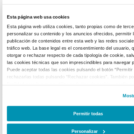
FUNDACIÓN CANAL
Sobre nosotros
Esta página web usa cookies
Portal de transparencia
Esta página web utiliza cookies, tanto propias como de terce
Visítanos
personalizar su contenido y los anuncios ofrecidos, permitir 
Alquiler de espacios
publicación de contenidos entre esta web y las redes sociales
Tienda
tráfico web. La base legal es el consentimiento del usuario, 
CONTACTO
otorgar o rechazar respecto de cada tipología de cookie, sal
las cookies técnicas que son imprescindibles para navegar p
C/ Mateo Inurria, 2
Puede aceptar todas las cookies pulsando el botón “Permitir
28036 Madrid
rechazarlas todas pulsando “Rechazar cookies”. También pod
finalidad para la que se utiliza cada tipo de cookie y configur
Tel.:
+34 91 545 15 01
preferencias clicando en “Personalizar” o en “Mostrar detalles
Mostr
Email:
info@fundacioncanal.es
la web, responsable del tratamiento de las cookies, y sus da
accesibles en el
Aviso Legal
. Puede obtener más informaci
HORARIOS
de cookies en esta web haciendo clic
aquí
.
Permitir todas
Oficina:
de lunes a viernes de 9 a 18 h.
Personalizar
EXPOSICIONES