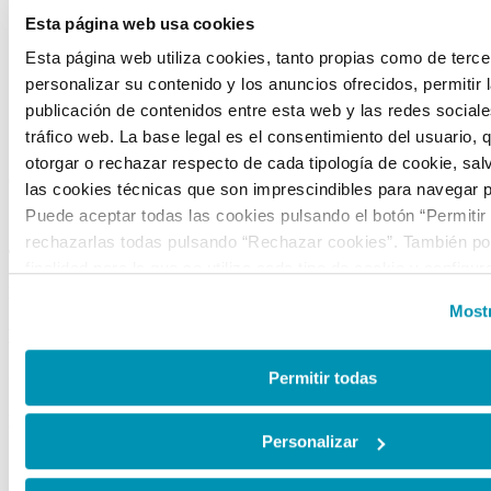
Sobre nosotros
Portal de transparencia
Esta página web usa cookies
Visítanos
Esta página web utiliza cookies, tanto propias como de terce
Alquiler de espacios
personalizar su contenido y los anuncios ofrecidos, permitir 
Tienda
publicación de contenidos entre esta web y las redes sociales
tráfico web. La base legal es el consentimiento del usuario, 
CONTACTO
otorgar o rechazar respecto de cada tipología de cookie, sal
C/ Mateo Inurria, 2
las cookies técnicas que son imprescindibles para navegar p
Puede aceptar todas las cookies pulsando el botón “Permitir
28036 Madrid
rechazarlas todas pulsando “Rechazar cookies”. También pod
Tel.:
+34 91 545 15 01
finalidad para la que se utiliza cada tipo de cookie y configur
Email:
info@fundacioncanal.es
preferencias clicando en “Personalizar” o en “Mostrar detalles
Mostr
la web, responsable del tratamiento de las cookies, y sus da
HORARIOS
accesibles en el
Aviso Legal
. Puede obtener más informaci
de cookies en esta web haciendo clic
aquí
.
Permitir todas
Oficina:
de lunes a viernes de 9 a 18 h.
EXPOSICIONES
Personalizar
Sala Mateo Inurria 2: