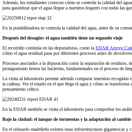
Además, los estudiantes conocen cómo se controla la calidad del agua 
para garantizar que el agua llegue a nuestros hogares con todas las gara
En la potabilizadora se controla la calidad del agua, antes de su cons
Después del desagüe: el agua también tiene un segundo viaje
El recorrido continúa en la
s depuradoras, como la
EDAR Arroyo Cule
cómo el agua residual
pasa por
diferentes procesos antes de devolvers
Procesos asociados a la depuración como la
separación de residuos, d
protagonismo tienen las bacterias, fundamentales en el proceso de lim
La visita al laboratorio permite además comparar muestras recogidas en
la cadena. Ver el estado en el que llega el agua y cómo se transforma 
pensamiento crítico.
En la EDAR también se visita el laboratorio para comprobar los análisis
Bajo la ciudad: el tanque de tormentas y la adaptación al cambio
En el subsuelo madrileño existen una
s
infraestructura
s
gigantesca
s
y c