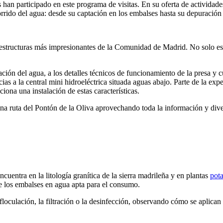
 han participado en este programa de visitas. En su oferta de actividade
orrido del agua: desde su
captación
en los embalses hasta su depuración 
aestructuras más impresionantes de la Comunidad de Madrid. No solo es 
ulación del agua, a los detalles técnicos de funcionamiento de la presa 
s a la central mini hidroeléctrica situada aguas abajo. Parte de la exper
na una instalación de estas características.
ana ruta del Pontón de la Oliva aprovechando toda la información y div
encuentra en
la litología granítica de la sierra madrileña y en
plantas
pot
e los embalses en agua apta para el consumo.
floculación, la filtración o la desinfección, observando cómo se aplican