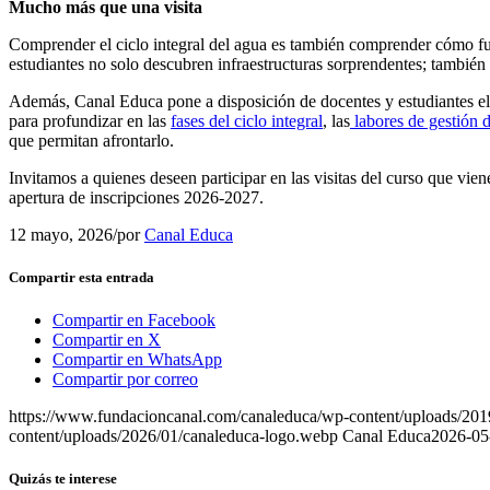
Mucho más que una visita
Comprender el ciclo integral del agua es también comprender cómo fun
estudiantes no solo descubren infraestructuras sorprendentes; tambié
Además,
Canal Educa pone a disposición de docentes y estudiantes e
para profundizar en las
fases del ciclo integral
,
las
labores de gestión 
que permitan afrontarlo.
Invitamos a
quienes deseen
participar en las visitas del curso que vien
apertura de inscripciones 2026-2027.
12 mayo, 2026
/
por
Canal Educa
Compartir esta entrada
Compartir en Facebook
Compartir en X
Compartir en WhatsApp
Compartir por correo
https://www.fundacioncanal.com/canaleduca/wp-content/uploads/20
content/uploads/2026/01/canaleduca-logo.webp
Canal Educa
2026-05
Quizás te interese