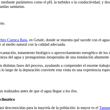
mediante parámetros como el pH, la turbidez o la conductividad, y desc
ntías sanitarias.
umo.
bro Cuenca Baja
, en Getafe, donde se muestra qué sucede con el agu
e al medio natural
con la calidad adecuada
.
ecantación, tratamiento biológico o aprovechamiento energético de los 
pieza del agua y protagonistas inesperadas de una instalación altamente
 distintas fases del proceso, ayudando a comprender el enorme trabajo q
a lo largo de la depuración convierte esta
visita
en una experiencia espec
 realizados antes de que el agua llegue a los ríos.
 climático
asi desconocida
s
para la mayoría de la población:
la mayor es
el
Tanque