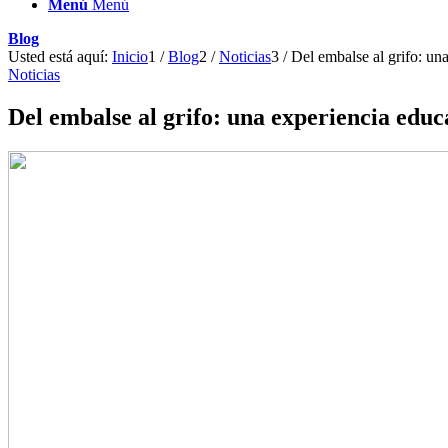
Menú
Menú
Blog
Usted está aquí:
Inicio
1
/
Blog
2
/
Noticias
3
/
Del embalse al grifo: una
Noticias
Del embalse al grifo: una experiencia educa