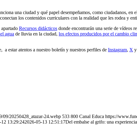
ciona una ciudad y qué papel desempeñamos, como ciudadanos, en el cui
n conectan los contenidos
curriculares
con la realidad que les rodea y ent
l apartado
Recursos didácticos
donde
encontrará
n
una serie de
v
í
deos re
del agua
de lluvia en la ciudad,
los efectos
producidos por
el
cambio cli
e,
a
esta
r
atento
s
a nuestro boletín y nuestros perfiles de
Instagram
,
X
19/09/20250428_atazar-24.webp
533
800
Canal Educa
https://www.fun
-12 13:29:24
2026-05-13 12:51:17
Del embalse al grifo: una experiencia 