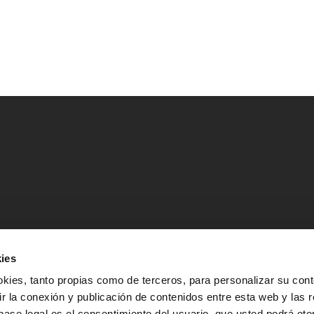
ies
okies, tanto propias como de terceros, para personalizar su cont
ir la conexión y publicación de contenidos entre esta web y las 
a base legal es el consentimiento del usuario, que usted podrá ot