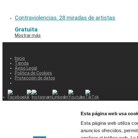
Contraviolencias. 28 miradas de artistas
Gratuita
Mostrar más
Inicio
Tienda
Aviso Legal
Política de Cookies
Protección de datos
Esta página web usa cook
Inicio
Esta página web utiliza co
Tienda
Publicaciones
anuncios ofrecidos, permit
Ecotienda
analizar el tráfico web. L