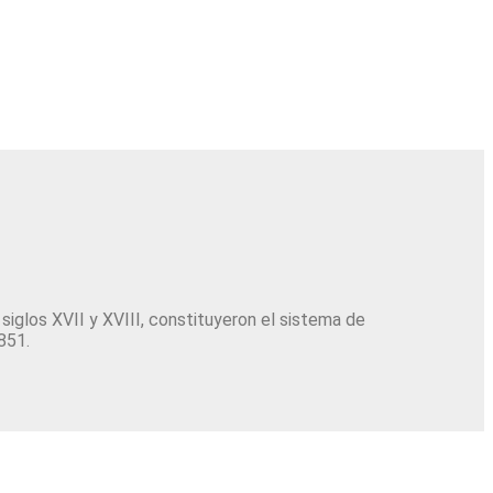
 siglos XVII y XVIII, constituyeron el sistema de
851.