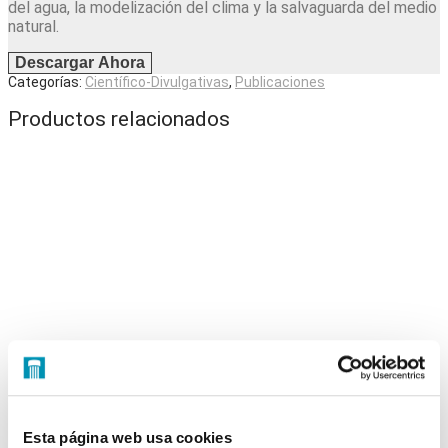
del agua, la modelización del clima y la salvaguarda del medio
natural.
Descargar Ahora
Categorías:
Científico-Divulgativas
,
Publicaciones
Productos relacionados
Esta página web usa cookies
El Nexo. Agua-tierra-energía en España