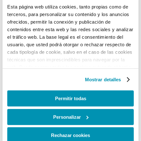
Esta página web utiliza cookies, tanto propias como de
Gratuita
terceros, para personalizar su contenido y los anuncios
Mostrar más
ofrecidos, permitir la conexión y publicación de
contenidos entre esta web y las redes sociales y analizar
el tráfico web. La base legal es el consentimiento del
usuario, que usted podrá otorgar o rechazar respecto de
cada tipología de cookie, salvo en el caso de las cookies
técnicas que son imprescindibles para navegar por la
web. Puede aceptar todas las cookies pulsando el botón
“Permitir todas” o rechazarlas todas pulsando “Rechazar
Mostrar detalles
cookies”. También podrá consultar la finalidad para la que
se utiliza cada tipo de cookie y configurar sus
preferencias clicando en “Personalizar” o en “Mostrar
Permitir todas
detalles”. El titular de la web, responsable del
Roma SPQR Senatus Populus Que Romanus
tratamiento de las cookies, y sus datos son accesibles
Personalizar
en el
Aviso Legal
. Puede obtener más información
35,00
€
IVA Incluido
sobre el uso de cookies en esta web haciendo clic
aquí
.
Mostrar más
Rechazar cookies