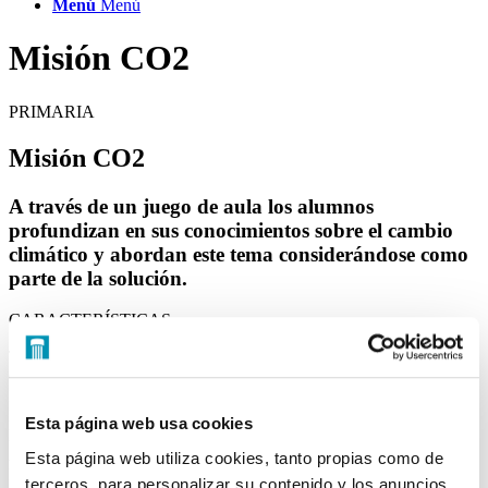
Menú
Menú
Misión CO
2
PRIMARIA
Misión CO
2
A través de un juego de aula los alumnos
profundizan en sus conocimientos sobre el cambio
climático y abordan este tema considerándose como
parte de la solución.
CARACTERÍSTICAS
Título:
Misión CO
2
Cursos:
3º y 4º Primaria
Idioma:
Castellano
Duración:
50 minutos
Esta página web usa cookies
Espacio:
Aula
Alumnos:
25-30
Esta página web utiliza cookies, tanto propias como de
Recursos materiales necesarios:
Ordenador y pizarra digital o
terceros, para personalizar su contenido y los anuncios