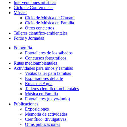
Intervenciones artísticas
Ciclo de Conferencias
Música
Ciclo de Música de Cámara
Ciclo de Música en Familia
Otros conciertos
Talleres científico-ambientales
Foros y Jornadas
Fotografía
Fototalleres de los sábados
Concursos fotográficos
Rutas medioambientales
Actividades para niños y familias
Visitas-taller para familias
Exploradores del arte
Rutas del Agua
Talleres científico-ambientales
Música en Familia
Fototalleres (mayo-junio)
Publicaciones
Exposiciones
Memoria de actividades
Científico–divulgativas
Otras publicaciones