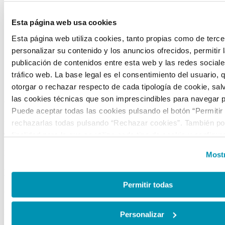
Sobre nosotros
Esta página web usa cookies
Portal de transparencia
Visítanos
Esta página web utiliza cookies, tanto propias como de terce
personalizar su contenido y los anuncios ofrecidos, permitir 
Alquiler de espacios
publicación de contenidos entre esta web y las redes sociales
Tienda
tráfico web. La base legal es el consentimiento del usuario, 
CONTACTO
otorgar o rechazar respecto de cada tipología de cookie, sal
las cookies técnicas que son imprescindibles para navegar p
C/ Mateo Inurria, 2
Puede aceptar todas las cookies pulsando el botón “Permitir
28036 Madrid
rechazarlas todas pulsando “Rechazar cookies”. También pod
finalidad para la que se utiliza cada tipo de cookie y configur
Tel.:
+34 91 545 15 01
preferencias clicando en “Personalizar” o en “Mostrar detalles
Email:
info@fundacioncanal.es
Mostr
la web, responsable del tratamiento de las cookies, y sus da
accesibles en el
Aviso Legal
. Puede obtener más informaci
HORARIOS
de cookies en esta web haciendo clic
aquí
.
Permitir todas
Oficina:
de lunes a viernes de 9 a 18 h.
EXPOSICIONES
Personalizar